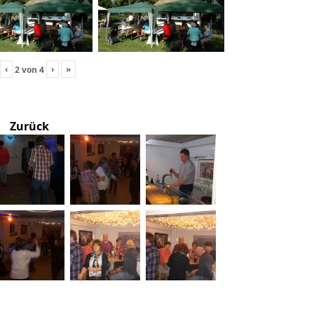
‹
›
»
2
von
4
Zurück