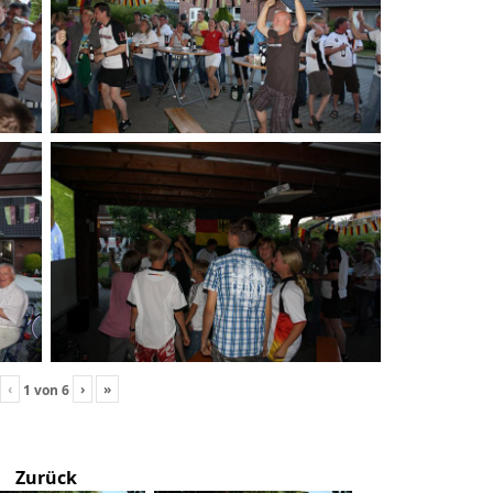
‹
›
»
1
von
6
Zurück