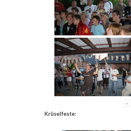
«
Krüselfeste: