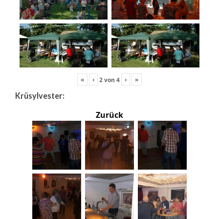
«
‹
›
»
2
von
4
Krüsylvester:
Zurück