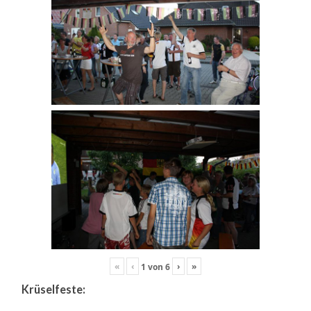
«
‹
›
»
1
von
6
Krüselfeste: