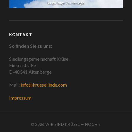
langfristige Vorhersage
KONTAKT
So finden Sie zu uns:
Siedlungsgemeinschaft Krüsel
Finkenstraße
D-48341 Altenberge
Mail:
info@kruesellinde.com
Impressum
© 2026
WIR SIND KRÜSEL
—
HOCH ↑