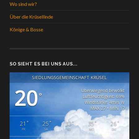
Wo sind wir?
Über die Krüsellinde
Könige & Bosse
SO SIEHT ES BEI UNS AUS...
SIEDLUNGSGEMEINSCHAFT KRÜSEL
20
Überwiegend bewölkt
°
Luftfeuchtigkeit: 69%
Windstärke: 4m/s W
MAX 27 • MIN 17
°
°
°
°
°
21
25
33
35
26
FR
SA
SO
MO
DIE