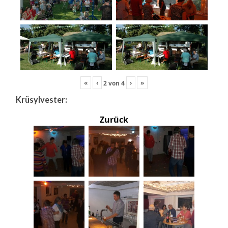
«
‹
›
»
2
von
4
Krüsylvester:
Zurück