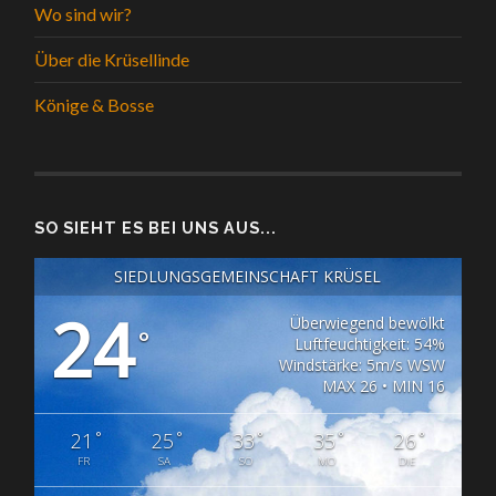
Wo sind wir?
Über die Krüsellinde
Könige & Bosse
SO SIEHT ES BEI UNS AUS...
SIEDLUNGSGEMEINSCHAFT KRÜSEL
24
Überwiegend bewölkt
°
Luftfeuchtigkeit: 54%
Windstärke: 5m/s WSW
MAX 26 • MIN 16
°
°
°
°
°
21
25
33
35
26
FR
SA
SO
MO
DIE