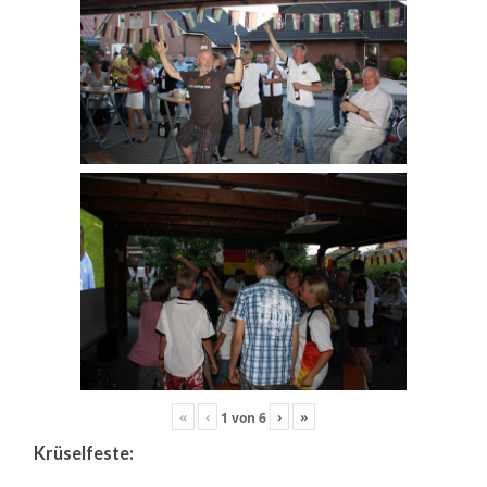
«
‹
›
»
1
von
6
Krüselfeste: