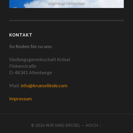
langfristige Vorhersage
KONTAKT
So finden Sie zu uns:
Siedlungsgemeinschaft Krüsel
Finkenstraße
D-48341 Altenberge
Mail:
info@kruesellinde.com
Impressum
© 2026
WIR SIND KRÜSEL
—
HOCH ↑