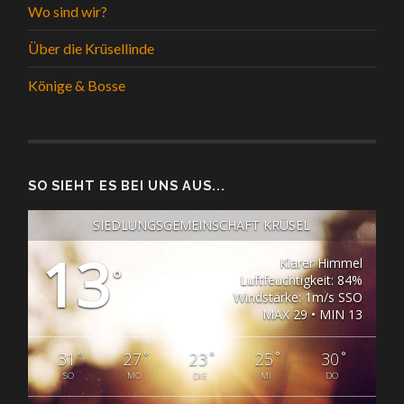
Wo sind wir?
Über die Krüsellinde
Könige & Bosse
SO SIEHT ES BEI UNS AUS...
SIEDLUNGSGEMEINSCHAFT KRÜSEL
13
Klarer Himmel
°
Luftfeuchtigkeit: 84%
Windstärke: 1m/s SSO
MAX 29 • MIN 13
°
°
°
°
°
31
27
23
25
30
SO
MO
DIE
MI
DO