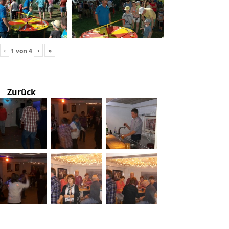
‹
›
»
1
von
4
Zurück