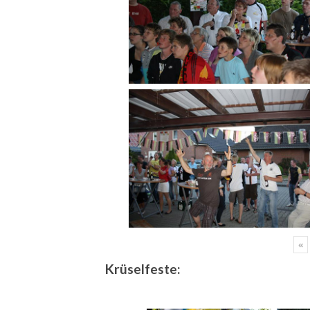
«
Krüselfeste: