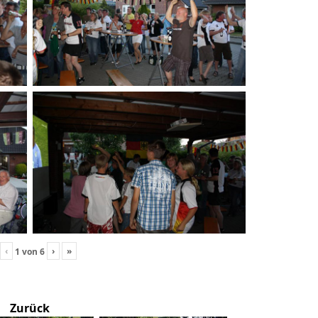
‹
›
»
1
von
6
Zurück