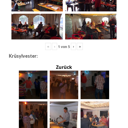
«
‹
›
»
1
von
5
Krüsylvester:
Zurück