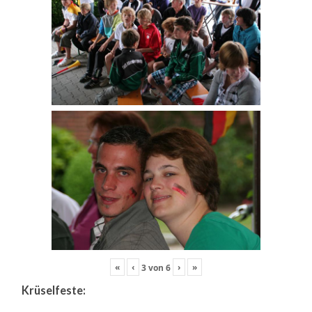
«
‹
›
»
3
von
6
Krüselfeste: