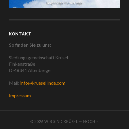
langfristige Vorhersage
KONTAKT
So finden Sie zu uns:
Siedlungsgemeinschaft Krüsel
Finkenstraße
D-48341 Altenberge
Mail:
info@kruesellinde.com
Impressum
© 2026
WIR SIND KRÜSEL
—
HOCH ↑