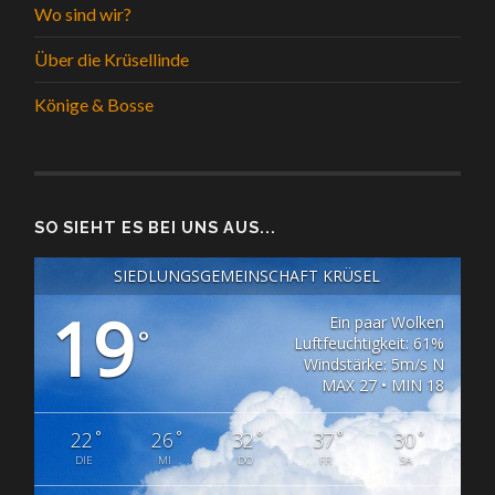
Wo sind wir?
Über die Krüsellinde
Könige & Bosse
SO SIEHT ES BEI UNS AUS...
SIEDLUNGSGEMEINSCHAFT KRÜSEL
19
Ein paar Wolken
°
Luftfeuchtigkeit: 61%
Windstärke: 5m/s N
MAX 27 • MIN 18
°
°
°
°
°
22
26
32
37
30
DIE
MI
DO
FR
SA