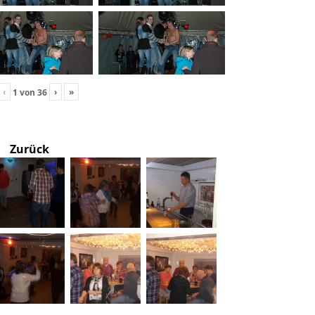
‹
›
»
1
von
36
Zurück