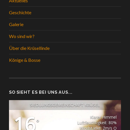
Aktuelles
Geschichte
Galerie
Wo sind wir?
Über die Krüsellinde
Könige & Bosse
SO SIEHT ES BEI UNS AUS...
SIEDLUNGSGEMEINSCHAFT KRÜSEL
16
Klarer Himmel
°
Luftfeuchtigkeit: 80%
Windstärke: 2m/s O