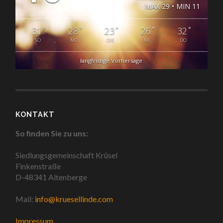
MAX 29 • MIN 11
°
°
°
°
°
31
28
23
26
32
SO
MO
DIE
MI
DO
langfristige Vorhersage
KONTAKT
So finden Sie zu uns:
Siedlungsgemeinschaft Krüsel
Finkenstraße
D-48341 Altenberge
Mail:
info@kruesellinde.com
Impressum