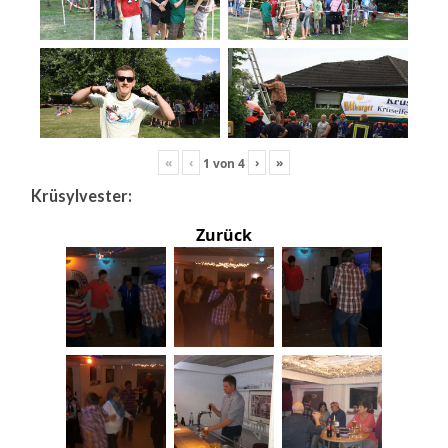
«
‹
›
»
1
von
4
Krüsylvester:
Zurück