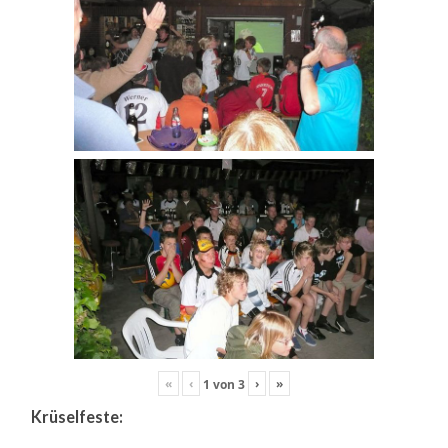
«
‹
›
»
1
von
3
Krüselfeste: