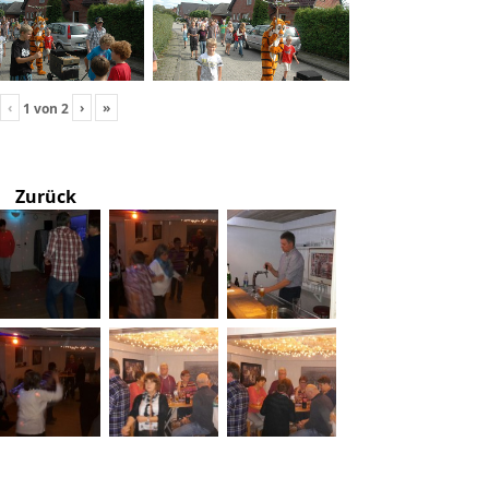
‹
›
»
1
von
2
Zurück