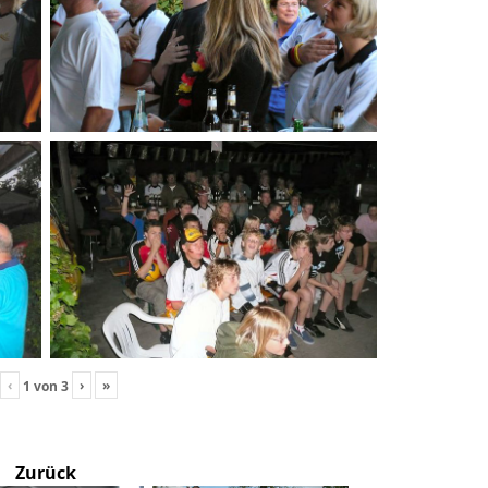
‹
›
»
1
von
3
Zurück