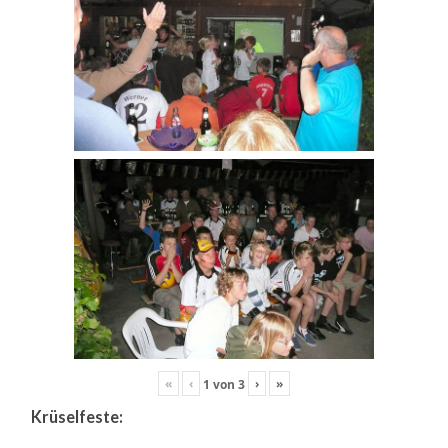
«
‹
›
»
1
von
3
Krüselfeste: