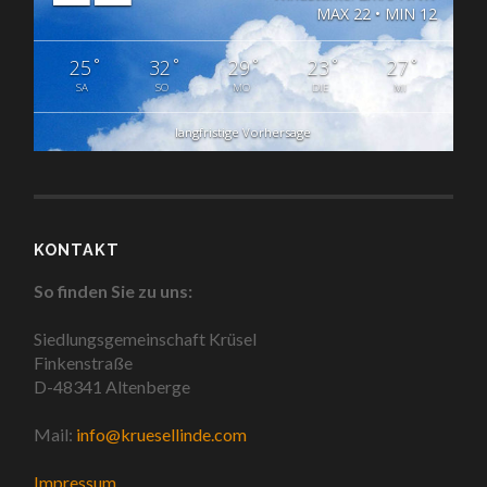
MAX 22 • MIN 12
°
°
°
°
°
25
32
29
23
27
SA
SO
MO
DIE
MI
langfristige Vorhersage
KONTAKT
So finden Sie zu uns:
Siedlungsgemeinschaft Krüsel
Finkenstraße
D-48341 Altenberge
Mail:
info@kruesellinde.com
Impressum