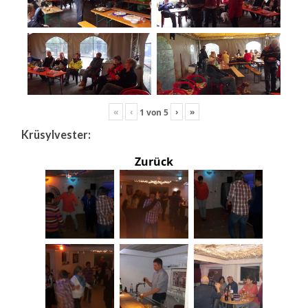
«
‹
›
»
1
von
5
Krüsylvester:
Zurück