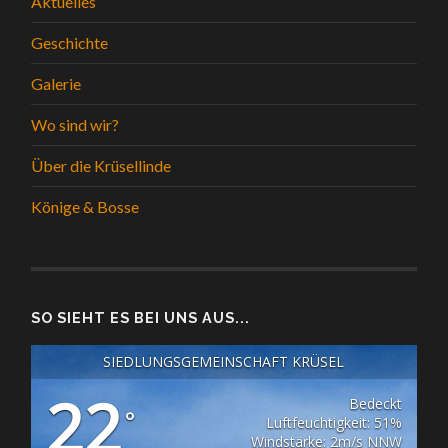
Aktuelles
Geschichte
Galerie
Wo sind wir?
Über die Krüsellinde
Könige & Bosse
SO SIEHT ES BEI UNS AUS...
SIEDLUNGSGEMEINSCHAFT KRÜSEL
22
Bedeckt
°
Luftfeuchtigkeit: 51%
Windstärke: 2m/s NNW