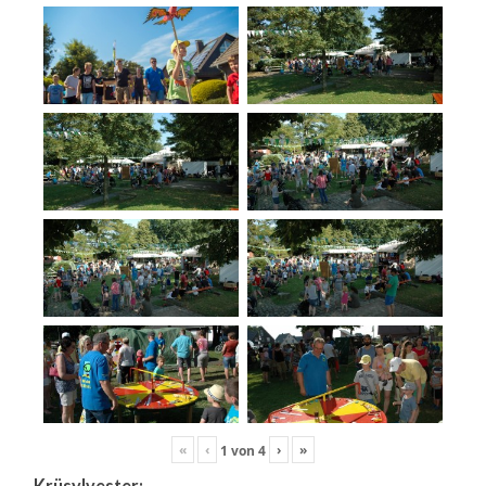
«
‹
›
»
1
von
4
Krüsylvester: