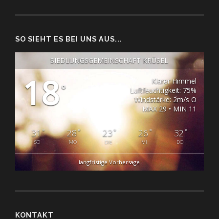
SO SIEHT ES BEI UNS AUS...
SIEDLUNGSGEMEINSCHAFT KRÜSEL
18
Klarer Himmel
°
Luftfeuchtigkeit: 75%
Windstärke: 2m/s O
MAX 29 • MIN 11
°
°
°
°
°
31
28
23
26
32
SO
MO
DIE
MI
DO
langfristige Vorhersage
KONTAKT