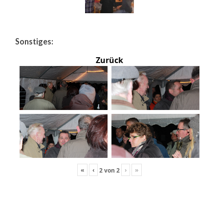
Sonstiges:
Zurück
«
‹
›
»
2
von
2