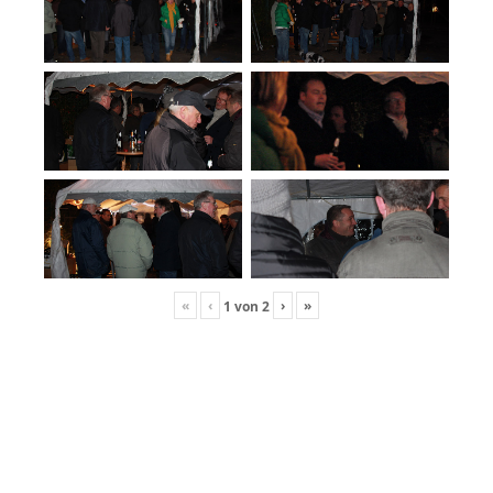
«
‹
›
»
1
von
2