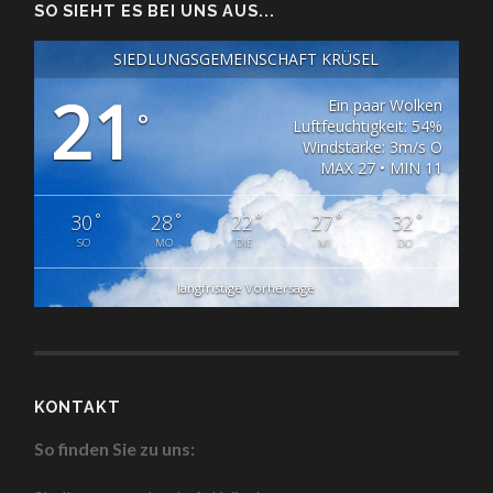
SO SIEHT ES BEI UNS AUS...
SIEDLUNGSGEMEINSCHAFT KRÜSEL
21
Ein paar Wolken
°
Luftfeuchtigkeit: 54%
Windstärke: 3m/s O
MAX 27 • MIN 11
°
°
°
°
°
30
28
22
27
32
SO
MO
DIE
MI
DO
langfristige Vorhersage
KONTAKT
So finden Sie zu uns: