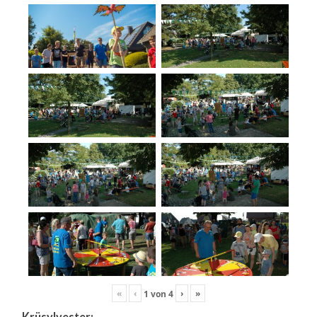
«
‹
›
»
1
von
4
Krüsylvester: