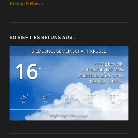
Könige & Bosse
SO SIEHT ES BEI UNS AUS...
SIEDLUNGSGEMEINSCHAFT KRÜSEL
16
Mäßig bewölkt
°
Luftfeuchtigkeit: 80%
Windstärke: 2m/s WNW
MAX 22 • MIN 13
°
°
°
°
°
25
31
31
23
27
SA
SO
MO
DIE
MI
langfristige Vorhersage