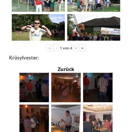
«
‹
›
»
1
von
4
Krüsylvester:
Zurück