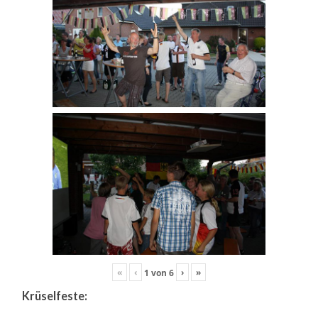
«
‹
›
»
1
von
6
Krüselfeste: