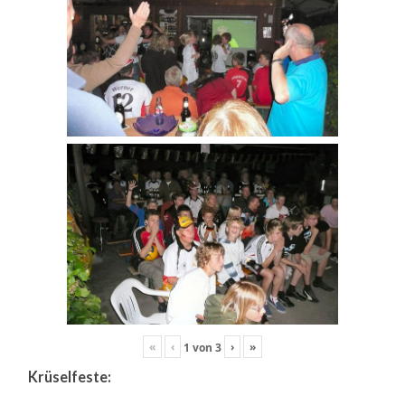
«
‹
›
»
1
von
3
Krüselfeste: