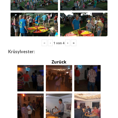
«
‹
›
»
1
von
4
Krüsylvester:
Zurück