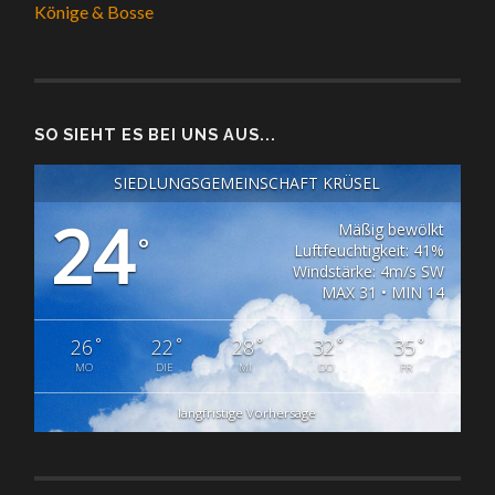
Könige & Bosse
SO SIEHT ES BEI UNS AUS...
SIEDLUNGSGEMEINSCHAFT KRÜSEL
24
Mäßig bewölkt
°
Luftfeuchtigkeit: 41%
Windstärke: 4m/s SW
MAX 31 • MIN 14
°
°
°
°
°
26
22
28
32
35
MO
DIE
MI
DO
FR
langfristige Vorhersage