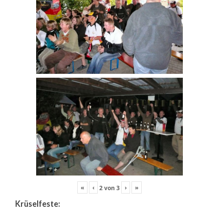
«
‹
›
»
2
von
3
Krüselfeste: