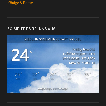
Könige & Bosse
SO SIEHT ES BEI UNS AUS...
SIEDLUNGSGEMEINSCHAFT KRÜSEL
24
Mäßig bewölkt
°
Luftfeuchtigkeit: 41%
Windstärke: 4m/s SW
MAX 31 • MIN 14
°
°
°
°
°
26
22
28
32
35
MO
DIE
MI
DO
FR
langfristige Vorhersage