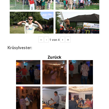
«
‹
›
»
1
von
4
Krüsylvester:
Zurück