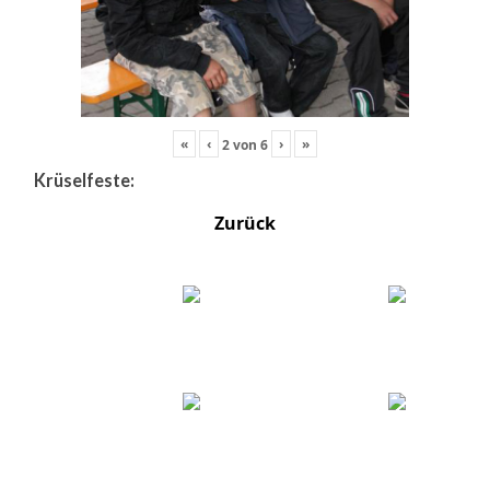
«
‹
›
»
2
von
6
Krüselfeste:
Zurück