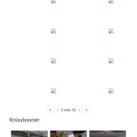
«
‹
›
»
3
von
12
Krüsylvester: