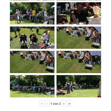
«
‹
›
»
1
von
2