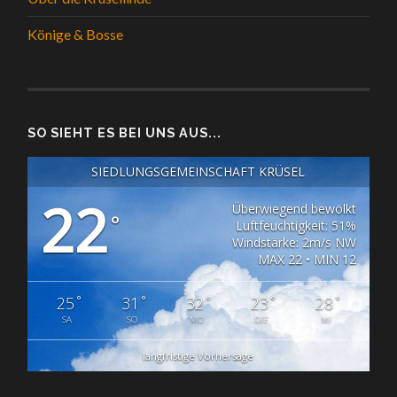
Könige & Bosse
SO SIEHT ES BEI UNS AUS...
SIEDLUNGSGEMEINSCHAFT KRÜSEL
22
Überwiegend bewölkt
°
Luftfeuchtigkeit: 51%
Windstärke: 2m/s NW
MAX 22 • MIN 12
°
°
°
°
°
25
31
32
23
28
SA
SO
MO
DIE
MI
langfristige Vorhersage