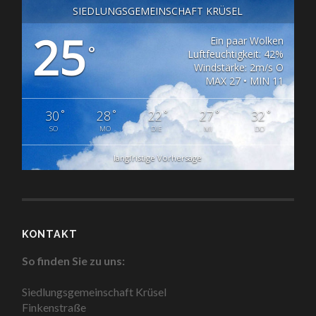
SIEDLUNGSGEMEINSCHAFT KRÜSEL
25
Ein paar Wolken
°
Luftfeuchtigkeit: 42%
Windstärke: 2m/s O
MAX 27 • MIN 11
°
°
°
°
°
30
28
22
27
32
SO
MO
DIE
MI
DO
langfristige Vorhersage
KONTAKT
So finden Sie zu uns:
Siedlungsgemeinschaft Krüsel
Finkenstraße