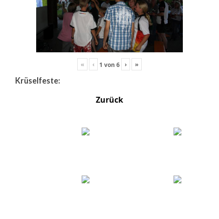
«
‹
›
»
1
von
6
Krüselfeste:
Zurück