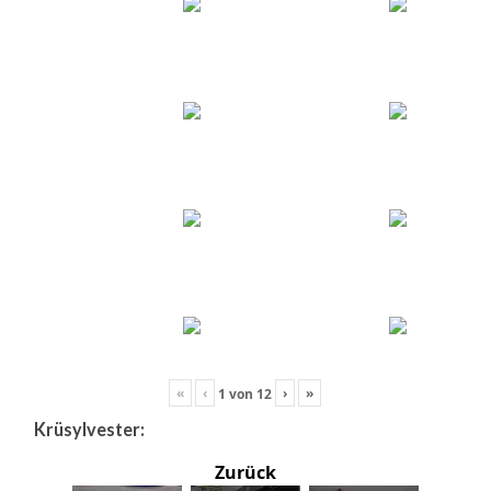
«
‹
›
»
1
von
12
Krüsylvester:
Zurück