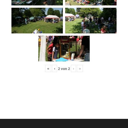
«
‹
›
»
2
von
2