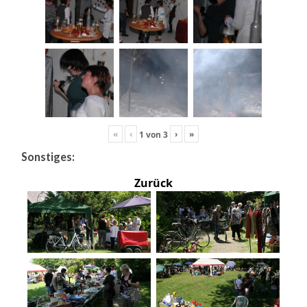
«
‹
›
»
1
von
3
Sonstiges:
Zurück