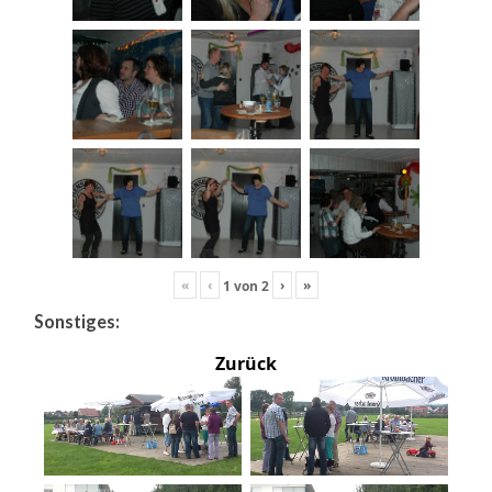
«
‹
›
»
1
von
2
Sonstiges:
Zurück