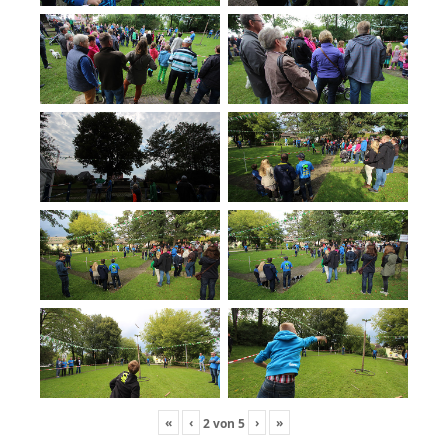
«
‹
›
»
2
von
5