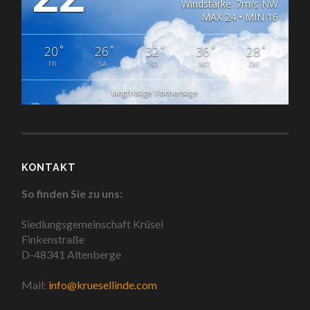
Windstärke: 7m/s NW
MAX 24 • MIN 16
°
°
°
°
°
20
26
32
36
28
FR
SA
SO
MO
DIE
langfristige Vorhersage
KONTAKT
So finden Sie zu uns:
Siedlungsgemeinschaft Krüsel
Finkenstraße
D-48341 Altenberge
Mail:
info@kruesellinde.com