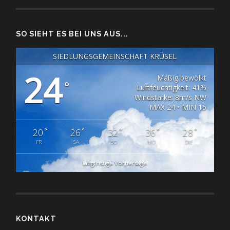
SO SIEHT ES BEI UNS AUS...
SIEDLUNGSGEMEINSCHAFT KRÜSEL
24
Mäßig bewölkt
°
Luftfeuchtigkeit: 41%
Windstärke: 8m/s NW
MAX 24 • MIN 16
°
°
°
°
°
20
26
32
36
28
FR
SA
SO
MO
DIE
langfristige Vorhersage
KONTAKT