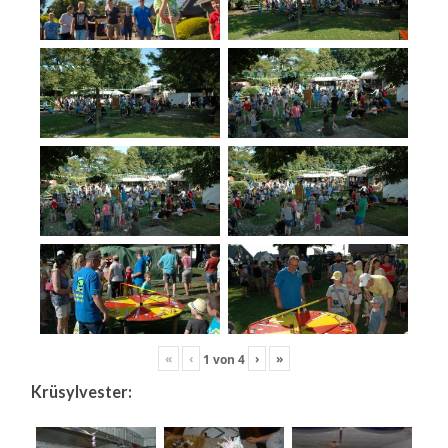
«
‹
›
»
1
von
4
Krüsylvester: