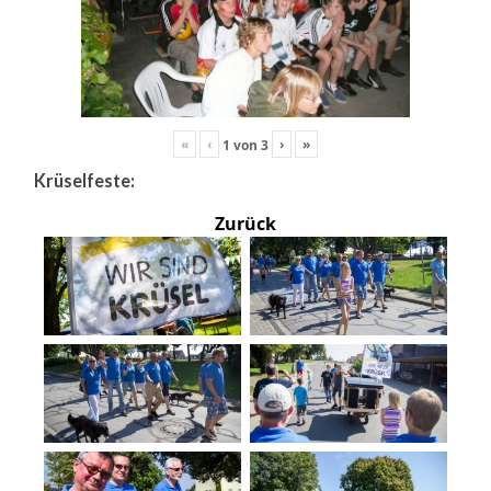
«
‹
›
»
1
von
3
Krüselfeste:
Zurück