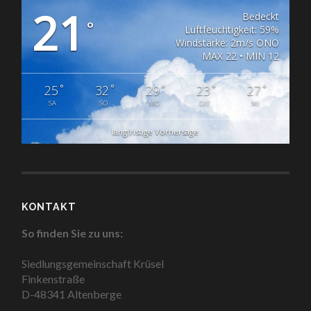
21
Bedeckt
°
Luftfeuchtigkeit: 59%
Windstärke: 2m/s ONO
MAX 22 • MIN 12
°
°
°
°
°
25
32
29
23
27
SA
SO
MO
DIE
MI
langfristige Vorhersage
KONTAKT
So finden Sie zu uns:
Siedlungsgemeinschaft Krüsel
Finkenstraße
D-48341 Altenberge