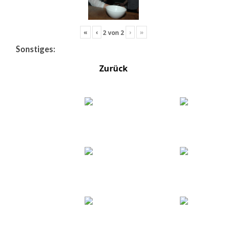
«
‹
›
»
2
von
2
Sonstiges:
Zurück