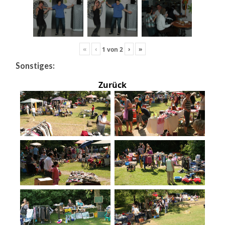
«
‹
›
»
1
von
2
Sonstiges:
Zurück