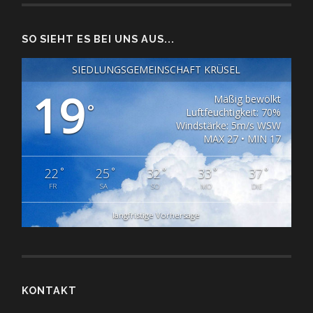
SO SIEHT ES BEI UNS AUS...
SIEDLUNGSGEMEINSCHAFT KRÜSEL
19
Mäßig bewölkt
°
Luftfeuchtigkeit: 70%
Windstärke: 5m/s WSW
MAX 27 • MIN 17
°
°
°
°
°
22
25
32
33
37
FR
SA
SO
MO
DIE
langfristige Vorhersage
KONTAKT