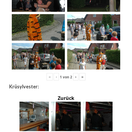
«
‹
›
»
1
von
2
Krüsylvester:
Zurück