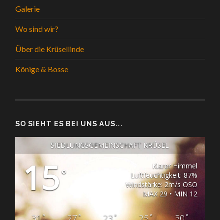
Galerie
Wo sind wir?
Über die Krüsellinde
Könige & Bosse
SO SIEHT ES BEI UNS AUS...
SIEDLUNGSGEMEINSCHAFT KRÜSEL
15
Klarer Himmel
°
Luftfeuchtigkeit: 87%
Windstärke: 2m/s OSO
MAX 29 • MIN 12
°
°
°
°
°
31
27
23
25
30