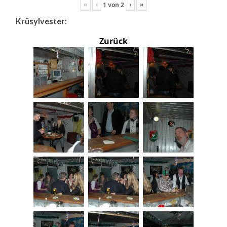
«
‹
›
»
1
von
2
Krüsylvester:
Zurück