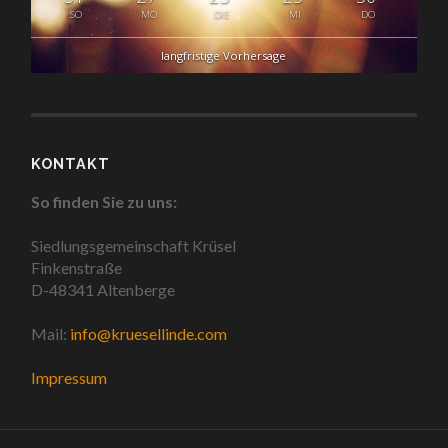
SO
MO
DIE
MI
DO
langfristige Vorhersage
KONTAKT
So finden Sie zu uns:
Siedlungsgemeinschaft Krüsel
Finkenstraße
D-48341 Altenberge
Mail:
info@kruesellinde.com
Impressum