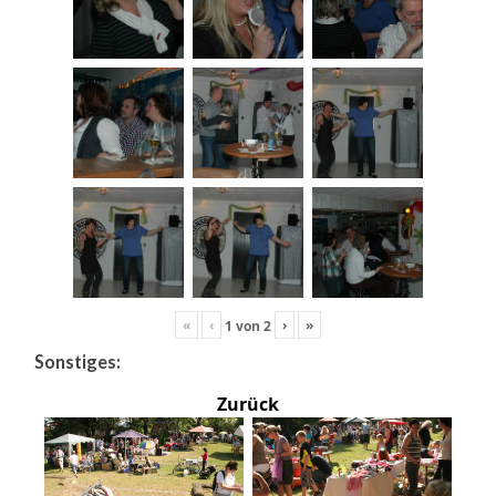
«
‹
›
»
1
von
2
Sonstiges:
Zurück