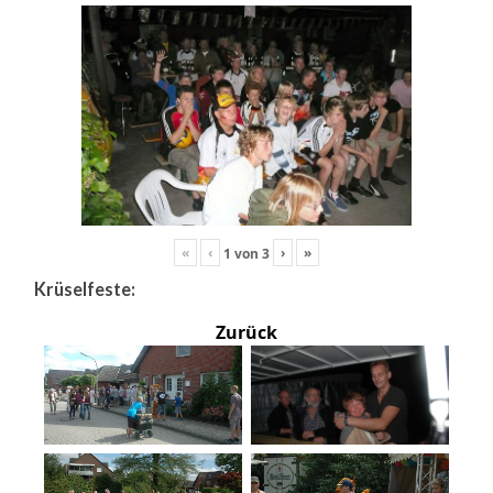
«
‹
›
»
1
von
3
Krüselfeste:
Zurück