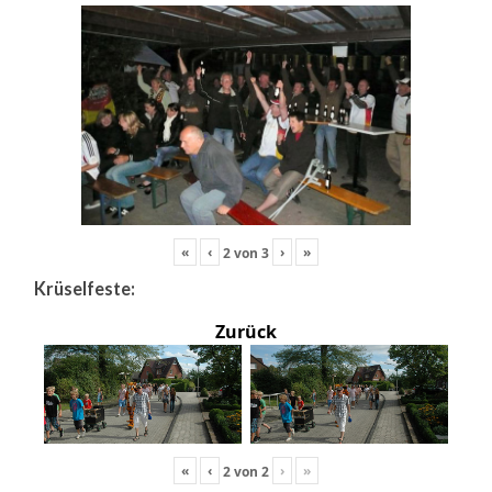
«
‹
›
»
2
von
3
Krüselfeste:
Zurück
«
‹
›
»
2
von
2