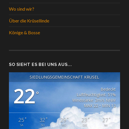
Wo sind wir?
Über die Krüsellinde
Könige & Bosse
SO SIEHT ES BEI UNS AUS...
SIEDLUNGSGEMEINSCHAFT KRÜSEL
22
Bedeckt
°
Luftfeuchtigkeit: 51%
Windstärke: 2m/s NNW
MAX 22 • MIN 12
°
°
°
°
°
25
32
29
23
27
SA
SO
MO
DIE
MI