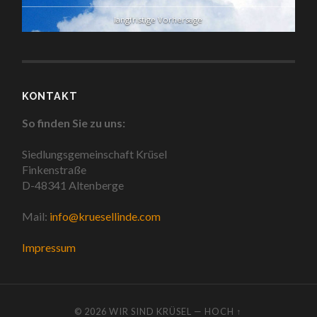
langfristige Vorhersage
KONTAKT
So finden Sie zu uns:
Siedlungsgemeinschaft Krüsel
Finkenstraße
D-48341 Altenberge
Mail:
info@kruesellinde.com
Impressum
© 2026
WIR SIND KRÜSEL
—
HOCH ↑