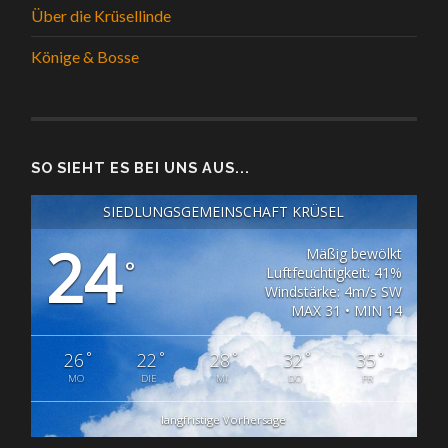
Über die Krüsellinde
Könige & Bosse
SO SIEHT ES BEI UNS AUS...
SIEDLUNGSGEMEINSCHAFT KRÜSEL
24
Mäßig bewölkt
°
Luftfeuchtigkeit: 41%
Windstärke: 4m/s SW
MAX 31 • MIN 14
°
°
°
°
°
26
22
28
32
35
MO
DIE
MI
DO
FR
langfristige Vorhersage