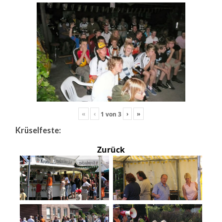
«
‹
›
»
1
von
3
Krüselfeste:
Zurück