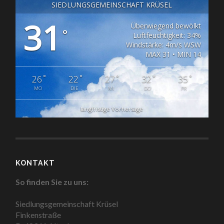
SIEDLUNGSGEMEINSCHAFT KRÜSEL
31
Überwiegend bewölkt
°
Luftfeuchtigkeit: 34%
Windstärke: 4m/s WSW
MAX 31 • MIN 14
°
°
°
°
°
26
22
27
32
35
MO
DIE
MI
DO
FR
langfristige Vorhersage
KONTAKT
So finden Sie zu uns:
Siedlungsgemeinschaft Krüsel
Finkenstraße