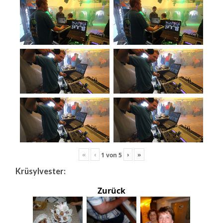
«
‹
›
»
1
von
5
Krüsylvester:
Zurück