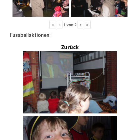
«
‹
›
»
1
von
2
Fussballaktionen:
Zurück