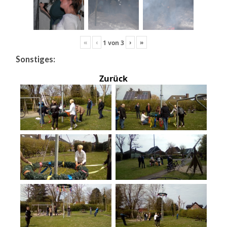
«
‹
›
»
1
von
3
Sonstiges:
Zurück