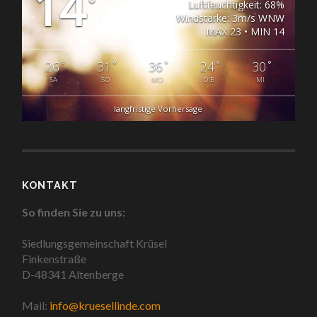
14
°
Luftfeuchtigkeit: 68%
Windstärke: 3m/s WNW
MAX 23 • MIN 14
°
°
°
°
°
26
31
36
24
30
SA
SO
MO
DIE
MI
langfristige Vorhersage
KONTAKT
So finden Sie zu uns:
Siedlungsgemeinschaft Krüsel
Finkenstraße
D-48341 Altenberge
Mail:
info@kruesellinde.com