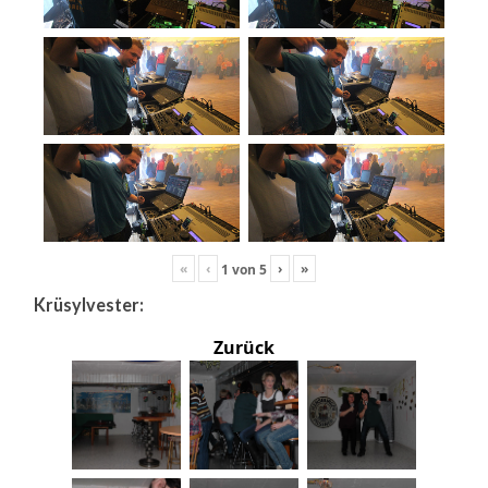
«
‹
›
»
1
von
5
Krüsylvester:
Zurück