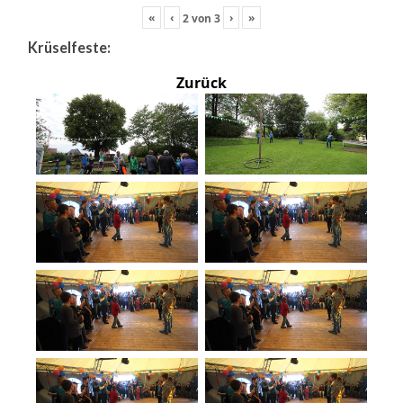
«
‹
›
»
2
von
3
Krüselfeste:
Zurück