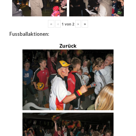
«
‹
›
»
1
von
2
Fussballaktionen:
Zurück