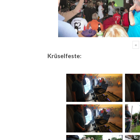
«
Krüselfeste: