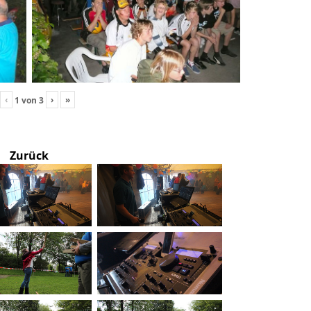
‹
›
»
1
von
3
Zurück