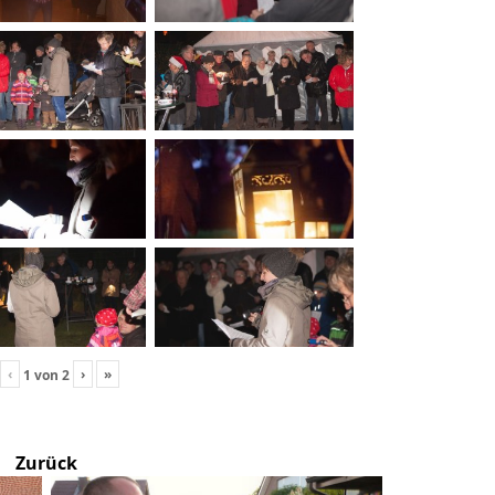
‹
›
»
1
von
2
Zurück