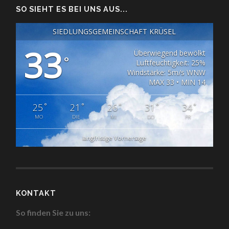
SO SIEHT ES BEI UNS AUS...
SIEDLUNGSGEMEINSCHAFT KRÜSEL
33
Überwiegend bewölkt
°
Luftfeuchtigkeit: 25%
Windstärke: 5m/s WNW
MAX 33 • MIN 14
°
°
°
°
°
25
21
26
31
34
MO
DIE
MI
DO
FR
langfristige Vorhersage
KONTAKT
So finden Sie zu uns: