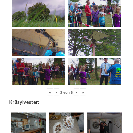
«
‹
›
»
2
von
6
Krüsylvester: