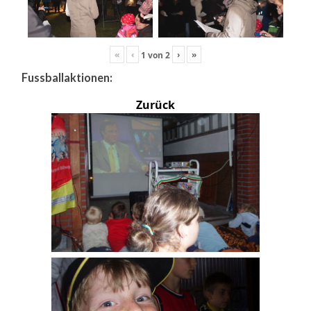
«
‹
›
»
1
von
2
Fussballaktionen:
Zurück