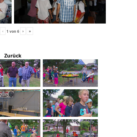
‹
›
»
1
von
6
Zurück