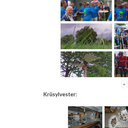
«
Krüsylvester: