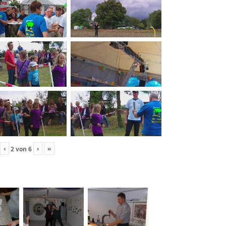
‹
›
»
2
von
6