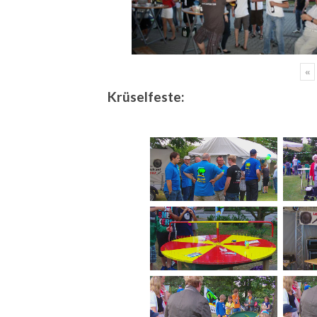
«
Krüselfeste: