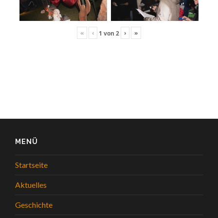
«
‹
›
»
1
von
2
MENÜ
Startseite
Aktuelles
Geschichte