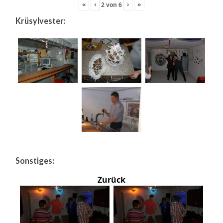
«
‹
›
»
2
von
6
Krüsylvester:
Sonstiges:
Zurück