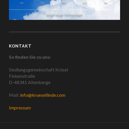
SA
SO
MO
DIE
MI
langfristige Vorhersage
KONTAKT
So finden Sie zu uns:
Siedlungsgemeinschaft Krüsel
Finkenstraße
D-48341 Altenberge
Mail:
info@kruesellinde.com
Impressum