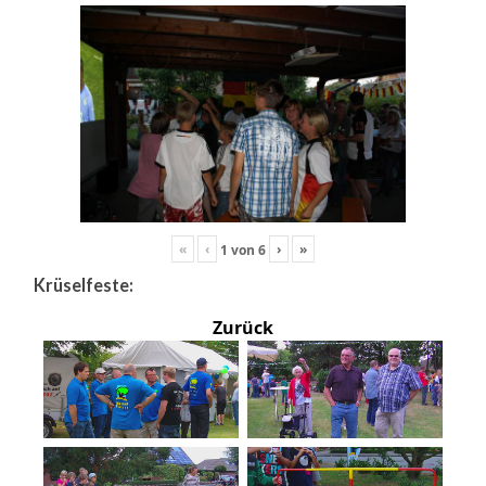
«
‹
›
»
1
von
6
Krüselfeste:
Zurück