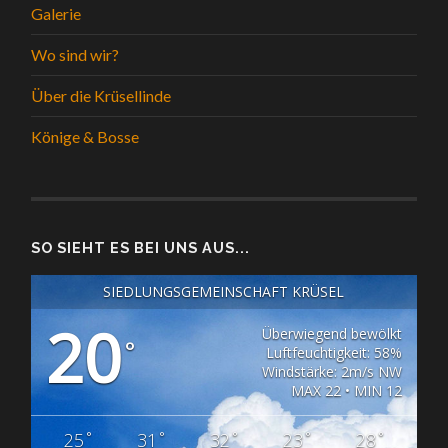
Galerie
Wo sind wir?
Über die Krüsellinde
Könige & Bosse
SO SIEHT ES BEI UNS AUS...
SIEDLUNGSGEMEINSCHAFT KRÜSEL
20
Überwiegend bewölkt
°
Luftfeuchtigkeit: 58%
Windstärke: 2m/s NW
MAX 22 • MIN 12
°
°
°
°
°
25
31
32
23
28