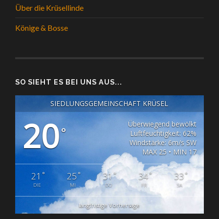
Über die Krüsellinde
Könige & Bosse
SO SIEHT ES BEI UNS AUS...
SIEDLUNGSGEMEINSCHAFT KRÜSEL
20
Überwiegend bewölkt
°
Luftfeuchtigkeit: 62%
Windstärke: 6m/s SW
MAX 25 • MIN 17
°
°
°
°
°
21
25
31
34
33
DIE
MI
DO
FR
SA
langfristige Vorhersage