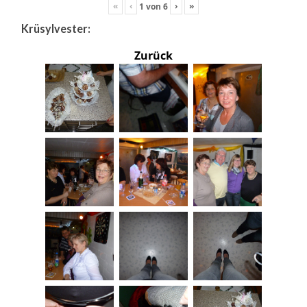
«
‹
›
»
1
von
6
Krüsylvester:
Zurück