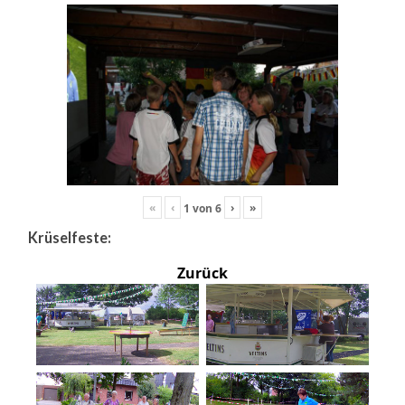
«
‹
›
»
1
von
6
Krüselfeste:
Zurück