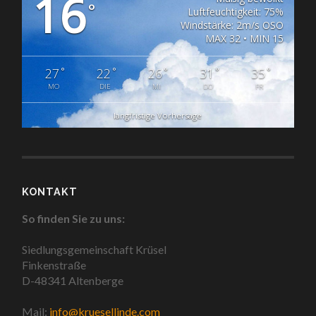
16
°
Luftfeuchtigkeit: 75%
Windstärke: 2m/s OSO
MAX 32 • MIN 15
°
°
°
°
°
27
22
26
31
35
MO
DIE
MI
DO
FR
langfristige Vorhersage
KONTAKT
So finden Sie zu uns:
Siedlungsgemeinschaft Krüsel
Finkenstraße
D-48341 Altenberge
Mail:
info@kruesellinde.com