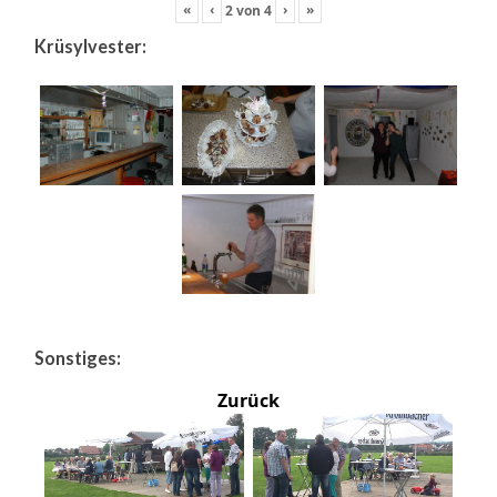
«
‹
›
»
2
von
4
Krüsylvester:
Sonstiges:
Zurück