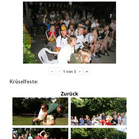
«
‹
›
»
1
von
3
Krüselfeste:
Zurück