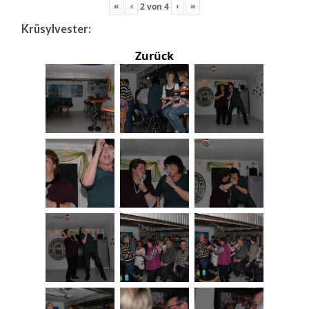
«
‹
›
»
2
von
4
Krüsylvester:
Zurück