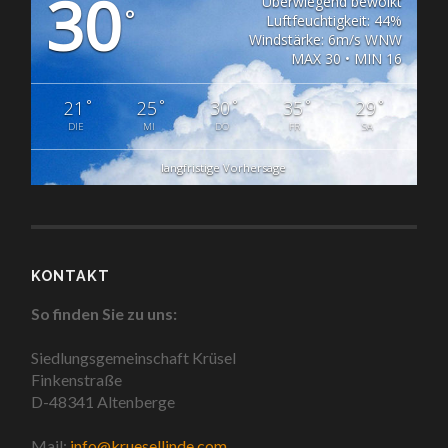
30
Überwiegend bewölkt
°
Luftfeuchtigkeit: 44%
Windstärke: 6m/s WNW
MAX 30 • MIN 16
°
°
°
°
°
21
25
30
35
29
DIE
MI
DO
FR
SA
langfristige Vorhersage
KONTAKT
So finden Sie zu uns:
Siedlungsgemeinschaft Krüsel
Finkenstraße
D-48341 Altenberge
Mail:
info@kruesellinde.com