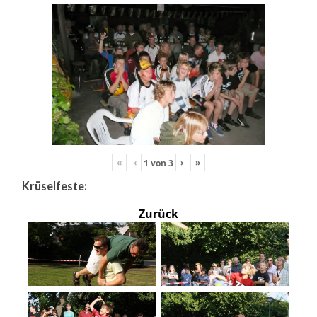
«
‹
›
»
1
von
3
Krüselfeste:
Zurück