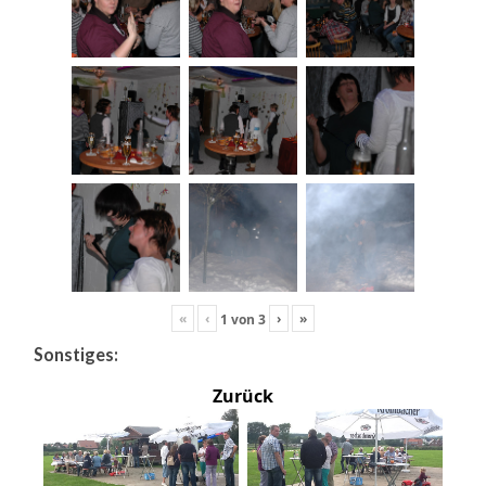
«
‹
›
»
1
von
3
Sonstiges:
Zurück