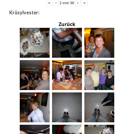
«
‹
›
»
2
von
36
Krüsylvester:
Zurück