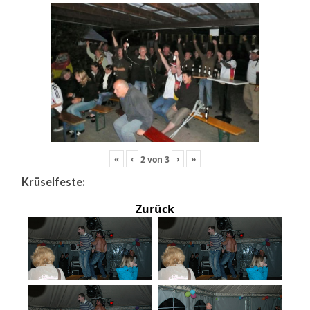
«
‹
›
»
2
von
3
Krüselfeste:
Zurück