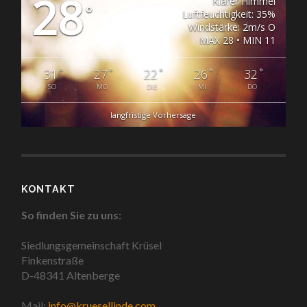
28
Klarer Himmel
°
Luftfeuchtigkeit: 35%
Windstärke: 2m/s O
MAX 28 • MIN 11
°
°
°
°
°
31
27
22
26
32
SO
MO
DIE
MI
DO
langfristige Vorhersage
KONTAKT
So finden Sie zu uns:
Siedlungsgemeinschaft Krüsel
Finkenstraße
D-48341 Altenberge
Mail:
info@kruesellinde.com