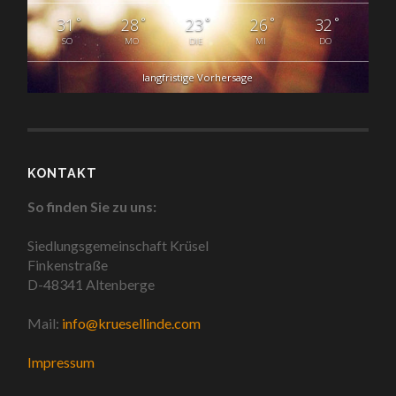
°
°
°
°
°
31
28
23
26
32
SO
MO
DIE
MI
DO
langfristige Vorhersage
KONTAKT
So finden Sie zu uns:
Siedlungsgemeinschaft Krüsel
Finkenstraße
D-48341 Altenberge
Mail:
info@kruesellinde.com
Impressum