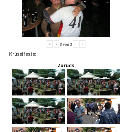
«
‹
›
»
3
von
3
Krüselfeste:
Zurück