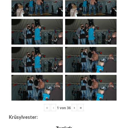
«
‹
›
»
1
von
36
Krüsylvester: