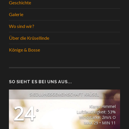
Geschichte
Galerie
Wo sind wir?
Über die Krüsellinde
Könige & Bosse
SO SIEHT ES BEI UNS AUS...
SIEDLUNGSGEMEINSCHAFT KRÜSEL
24
Klarer Himmel
°
Luftfeuchtigkeit: 53%
Windstärke: 2m/s O
MAX 29 • MIN 11