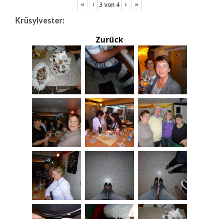
«
‹
›
»
3
von
4
Krüsylvester:
Zurück