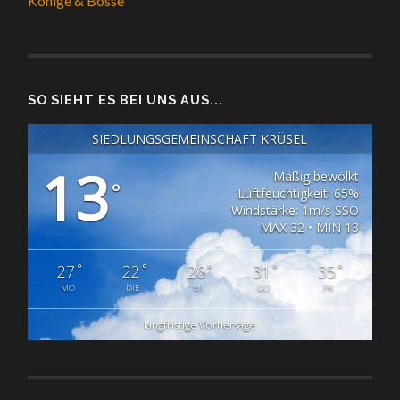
Könige & Bosse
SO SIEHT ES BEI UNS AUS...
SIEDLUNGSGEMEINSCHAFT KRÜSEL
13
Mäßig bewölkt
°
Luftfeuchtigkeit: 65%
Windstärke: 1m/s SSO
MAX 32 • MIN 13
°
°
°
°
°
27
22
26
31
35
MO
DIE
MI
DO
FR
langfristige Vorhersage