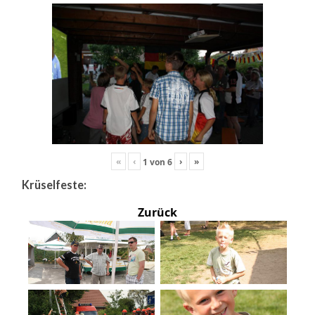
«
‹
›
»
1
von
6
Krüselfeste:
Zurück