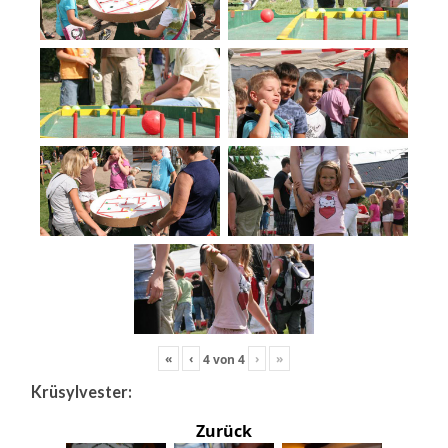
«
‹
›
»
4
von
4
Krüsylvester:
Zurück