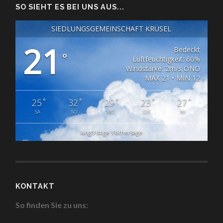
SO SIEHT ES BEI UNS AUS...
SIEDLUNGSGEMEINSCHAFT KRÜSEL
21
Bedeckt
°
Luftfeuchtigkeit: 60%
Windstärke: 2m/s ONO
MAX 21 • MIN 12
°
°
°
°
°
25
32
29
23
27
SA
SO
MO
DIE
MI
langfristige Vorhersage
KONTAKT
So finden Sie zu uns: