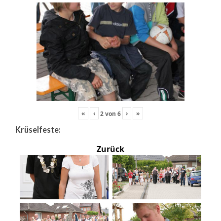
«
‹
›
»
2
von
6
Krüselfeste:
Zurück