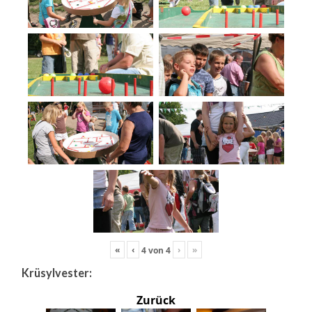
«
‹
›
»
4
von
4
Krüsylvester:
Zurück