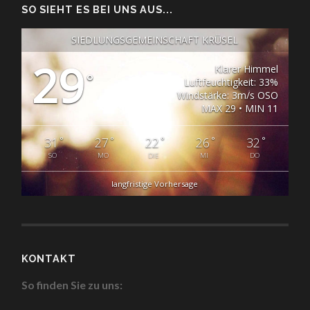
SO SIEHT ES BEI UNS AUS...
SIEDLUNGSGEMEINSCHAFT KRÜSEL
29
Klarer Himmel
°
Luftfeuchtigkeit: 33%
Windstärke: 3m/s OSO
MAX 29 • MIN 11
°
°
°
°
°
31
27
22
26
32
SO
MO
DIE
MI
DO
langfristige Vorhersage
KONTAKT
So finden Sie zu uns: