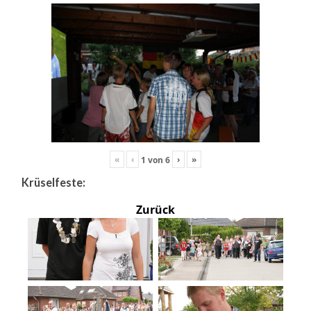
«
‹
›
»
1
von
6
Krüselfeste:
Zurück