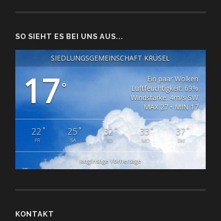
SO SIEHT ES BEI UNS AUS...
SIEDLUNGSGEMEINSCHAFT KRÜSEL
17
Ein paar Wolken
°
Luftfeuchtigkeit: 69%
Windstärke: 4m/s SW
MAX 27 • MIN 17
°
°
°
°
°
22
25
32
33
37
FR
SA
SO
MO
DIE
langfristige Vorhersage
KONTAKT