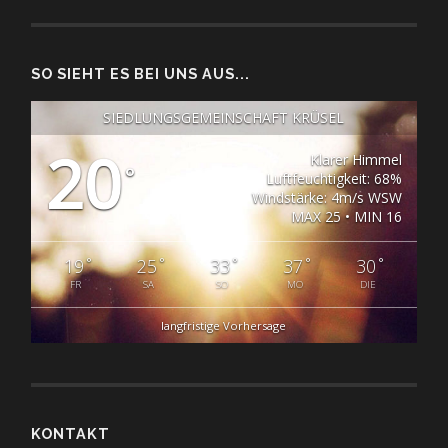
SO SIEHT ES BEI UNS AUS...
SIEDLUNGSGEMEINSCHAFT KRÜSEL
20
Klarer Himmel
°
Luftfeuchtigkeit: 68%
Windstärke: 4m/s WSW
MAX 25 • MIN 16
°
°
°
°
°
19
25
33
37
30
FR
SA
SO
MO
DIE
langfristige Vorhersage
KONTAKT