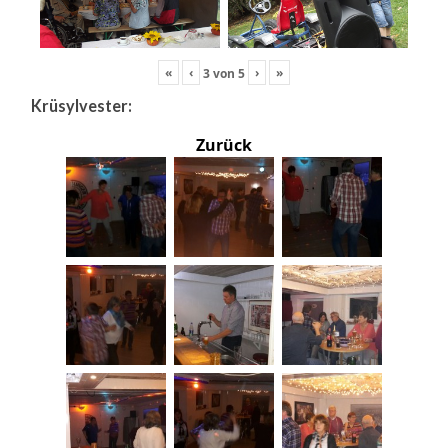
«
‹
›
»
3
von
5
Krüsylvester:
Zurück