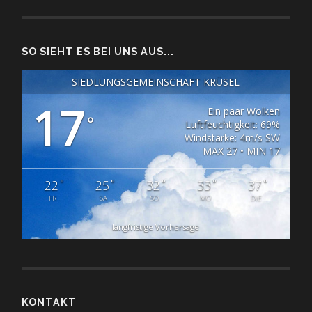
SO SIEHT ES BEI UNS AUS...
SIEDLUNGSGEMEINSCHAFT KRÜSEL
17
Ein paar Wolken
°
Luftfeuchtigkeit: 69%
Windstärke: 4m/s SW
MAX 27 • MIN 17
°
°
°
°
°
22
25
32
33
37
FR
SA
SO
MO
DIE
langfristige Vorhersage
KONTAKT