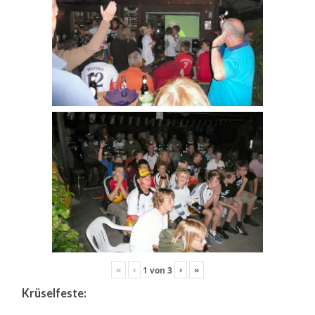
«
‹
›
»
1
von
3
Krüselfeste: