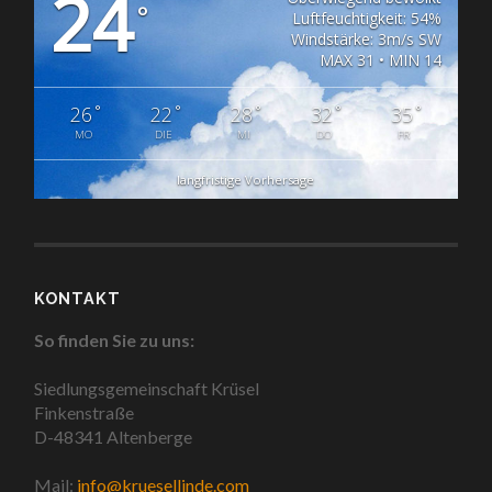
24
°
Luftfeuchtigkeit: 54%
Windstärke: 3m/s SW
MAX 31 • MIN 14
°
°
°
°
°
26
22
28
32
35
MO
DIE
MI
DO
FR
langfristige Vorhersage
KONTAKT
So finden Sie zu uns:
Siedlungsgemeinschaft Krüsel
Finkenstraße
D-48341 Altenberge
Mail:
info@kruesellinde.com