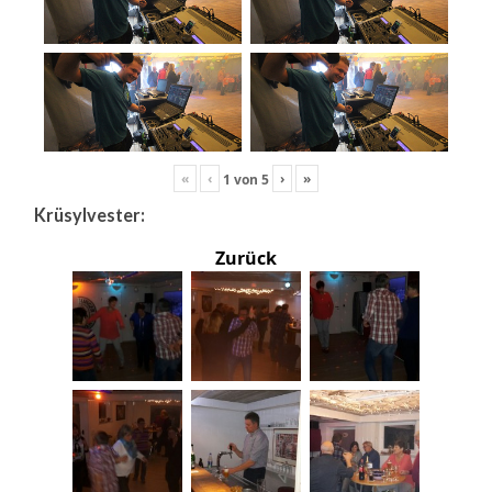
«
‹
›
»
1
von
5
Krüsylvester:
Zurück