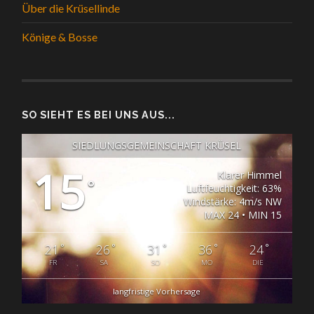
Über die Krüsellinde
Könige & Bosse
SO SIEHT ES BEI UNS AUS...
SIEDLUNGSGEMEINSCHAFT KRÜSEL
15
Klarer Himmel
°
Luftfeuchtigkeit: 63%
Windstärke: 4m/s NW
MAX 24 • MIN 15
°
°
°
°
°
21
26
31
36
24
FR
SA
SO
MO
DIE
langfristige Vorhersage