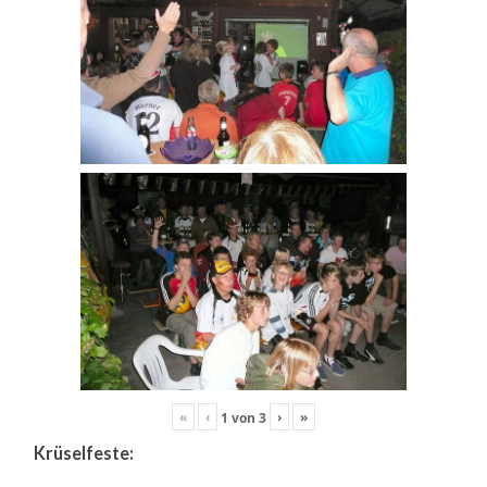
«
‹
›
»
1
von
3
Krüselfeste: