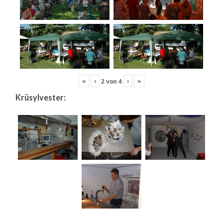
«
‹
›
»
2
von
4
Krüsylvester: