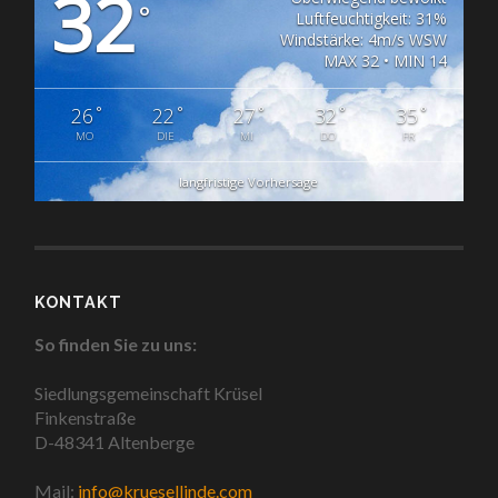
32
°
Luftfeuchtigkeit: 31%
Windstärke: 4m/s WSW
MAX 32 • MIN 14
°
°
°
°
°
26
22
27
32
35
MO
DIE
MI
DO
FR
langfristige Vorhersage
KONTAKT
So finden Sie zu uns:
Siedlungsgemeinschaft Krüsel
Finkenstraße
D-48341 Altenberge
Mail:
info@kruesellinde.com