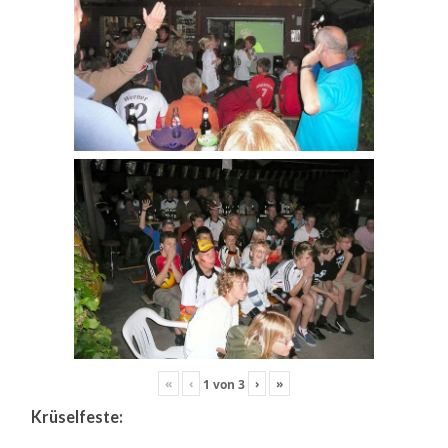
«
‹
›
»
1
von
3
Krüselfeste: