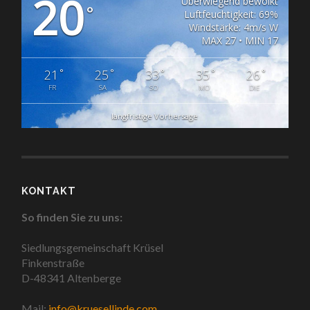
20
Überwiegend bewölkt
°
Luftfeuchtigkeit: 69%
Windstärke: 4m/s W
MAX 27 • MIN 17
°
°
°
°
°
21
25
33
35
26
FR
SA
SO
MO
DIE
langfristige Vorhersage
KONTAKT
So finden Sie zu uns:
Siedlungsgemeinschaft Krüsel
Finkenstraße
D-48341 Altenberge
Mail:
info@kruesellinde.com