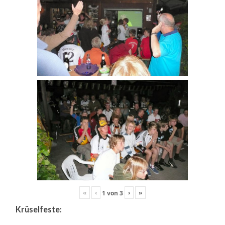
«
‹
›
»
1
von
3
Krüselfeste: