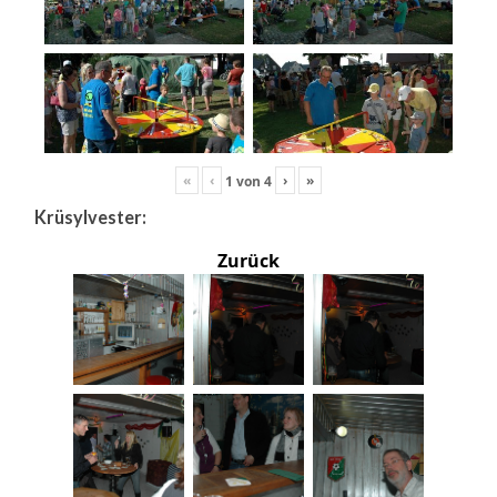
«
‹
›
»
1
von
4
Krüsylvester:
Zurück