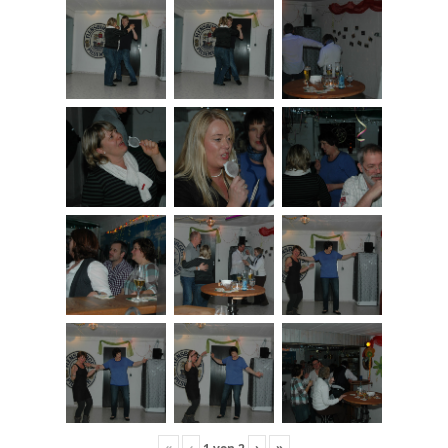
«
‹
›
»
1
von
2