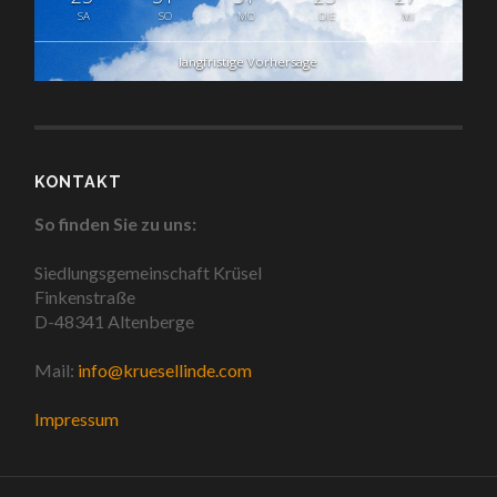
SA
SO
MO
DIE
MI
langfristige Vorhersage
KONTAKT
So finden Sie zu uns:
Siedlungsgemeinschaft Krüsel
Finkenstraße
D-48341 Altenberge
Mail:
info@kruesellinde.com
Impressum