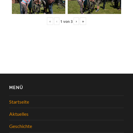
«
‹
›
»
1
von
3
MENÜ
Startseite
Aktuelles
Geschichte