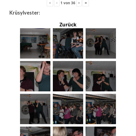
«
‹
›
»
1
von
36
Krüsylvester:
Zurück