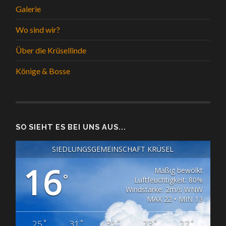
Galerie
Wo sind wir?
Über die Krüsellinde
Könige & Bosse
SO SIEHT ES BEI UNS AUS...
SIEDLUNGSGEMEINSCHAFT KRÜSEL
16
Mäßig bewölkt
°
Luftfeuchtigkeit: 80%
Windstärke: 2m/s WNW
MAX 22 • MIN 13
°
°
°
°
°
25
31
31
23
27