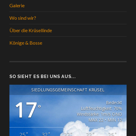
Galerie
Wo sind wir?
Über die Krüsellinde
Könige & Bosse
SO SIEHT ES BEI UNS AUS...
SIEDLUNGSGEMEINSCHAFT KRÜSEL
17
Bedeckt
°
Luftfeuchtigkeit: 70%
Windstärke: 1m/s ONO
MAX 22 • MIN 12
°
°
°
°
°
25
32
27
22
25