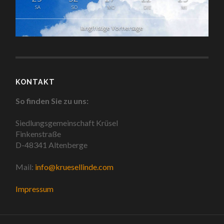
SA
SO
MO
DIE
MI
langfristige Vorhersage
KONTAKT
So finden Sie zu uns:
Siedlungsgemeinschaft Krüsel
Finkenstraße
D-48341 Altenberge
Mail:
info@kruesellinde.com
Impressum