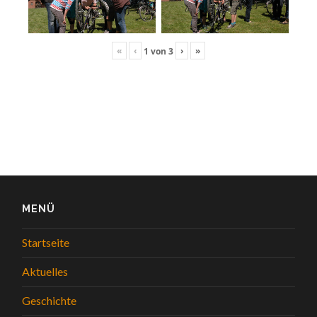
«
‹
›
»
1
von
3
MENÜ
Startseite
Aktuelles
Geschichte