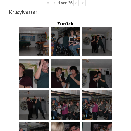
«
‹
›
»
1
von
36
Krüsylvester:
Zurück