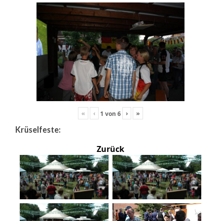
«
‹
›
»
1
von
6
Krüselfeste:
Zurück