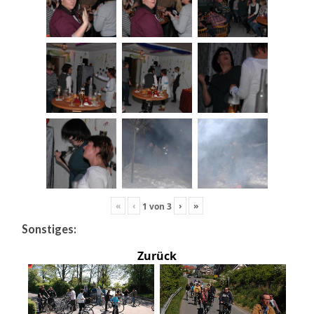
«
‹
›
»
1
von
3
Sonstiges:
Zurück