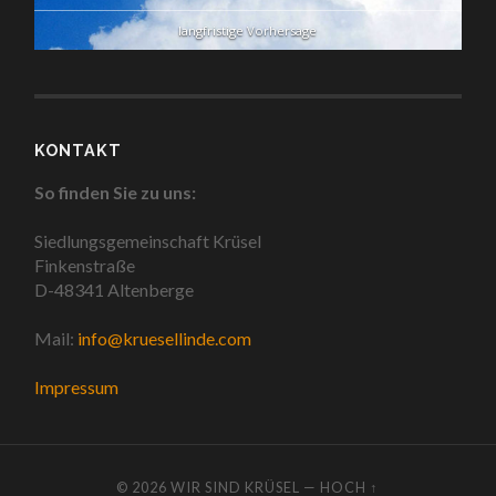
langfristige Vorhersage
KONTAKT
So finden Sie zu uns:
Siedlungsgemeinschaft Krüsel
Finkenstraße
D-48341 Altenberge
Mail:
info@kruesellinde.com
Impressum
© 2026
WIR SIND KRÜSEL
—
HOCH ↑