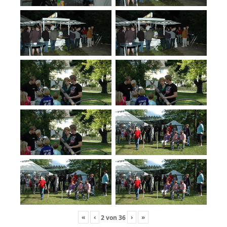
«
‹
›
»
2
von
36