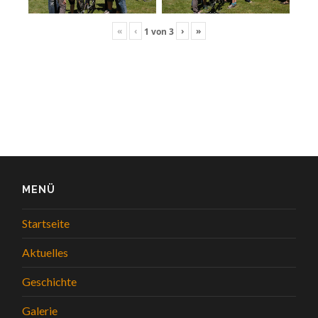
«
‹
›
»
1
von
3
MENÜ
Startseite
Aktuelles
Geschichte
Galerie