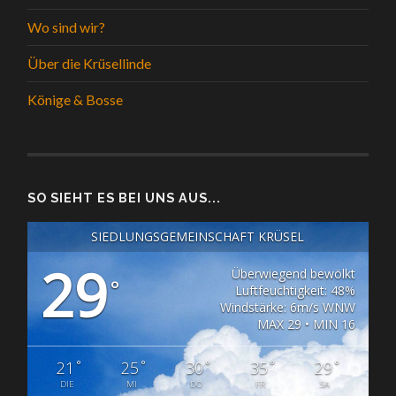
Wo sind wir?
Über die Krüsellinde
Könige & Bosse
SO SIEHT ES BEI UNS AUS...
SIEDLUNGSGEMEINSCHAFT KRÜSEL
29
Überwiegend bewölkt
°
Luftfeuchtigkeit: 48%
Windstärke: 6m/s WNW
MAX 29 • MIN 16
°
°
°
°
°
21
25
30
35
29
DIE
MI
DO
FR
SA