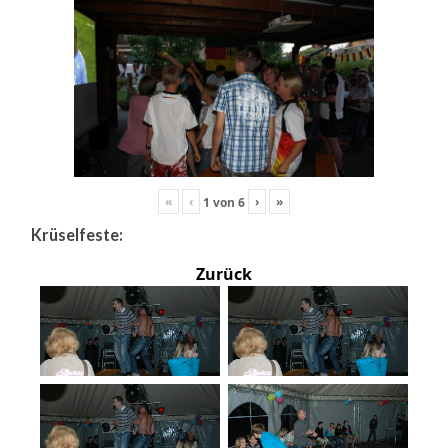
«
‹
›
»
1
von
6
Krüselfeste:
Zurück