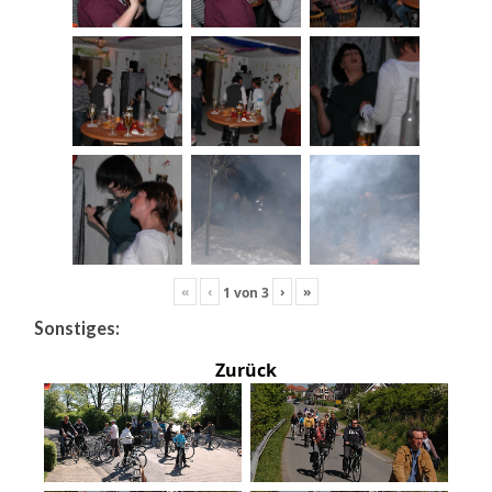
«
‹
›
»
1
von
3
Sonstiges:
Zurück