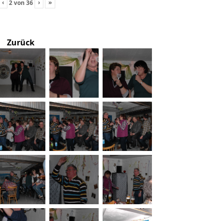
‹
›
»
2
von
36
Zurück