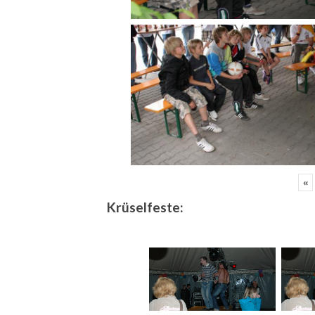
«
Krüselfeste: