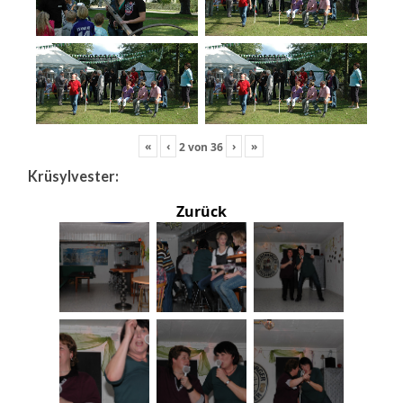
«
‹
›
»
2
von
36
Krüsylvester:
Zurück