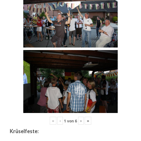
«
‹
›
»
1
von
6
Krüselfeste: