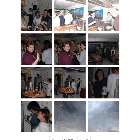
«
‹
›
»
1
von
3