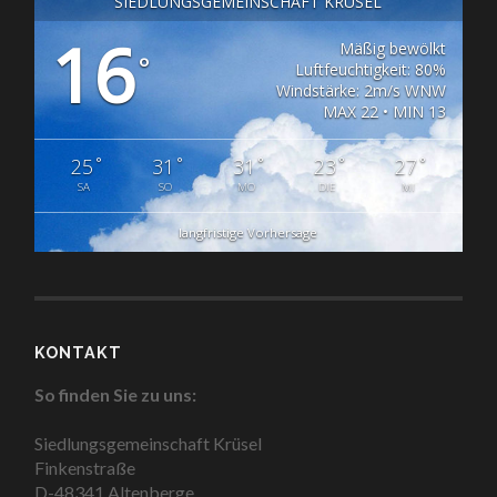
SIEDLUNGSGEMEINSCHAFT KRÜSEL
16
Mäßig bewölkt
°
Luftfeuchtigkeit: 80%
Windstärke: 2m/s WNW
MAX 22 • MIN 13
°
°
°
°
°
25
31
31
23
27
SA
SO
MO
DIE
MI
langfristige Vorhersage
KONTAKT
So finden Sie zu uns:
Siedlungsgemeinschaft Krüsel
Finkenstraße
D-48341 Altenberge