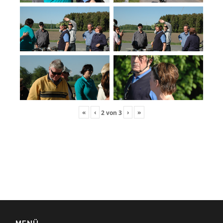
«
‹
›
»
2
von
3